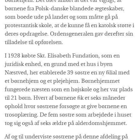
børnehjem. Det blev anført at det var vigtigt, at
børnene fra Polsk-danske blandede ægteskaber,
som boede ude på landet og som måtte gå på
protestantisk skole, at de kunne få en katolsk støtte i
deres opdragelse. Ordensgeneralen gav derefter sin
tilladelse til opførelsen.
I 1928 købte Skt. Elisabeth Fundation, som en
juridisk enhed, en grund med et hus i byen
Næstved, her etablerede 39 søstre en ny filial med
et børnehjem og et plejehjem. Børnehjemmet
fungerede næsten som en højskole og her var plads
til 21 børn. Hvert af børnene fik et seks måneder
ophold hvor søstrene forsøgte at give børnene en
trosoplæring. De fem søstre som arbejdede i huset
tog sig også af seks ældre på alderdomshjemmet.
Af og til underviste søstrene på denne afdeling på