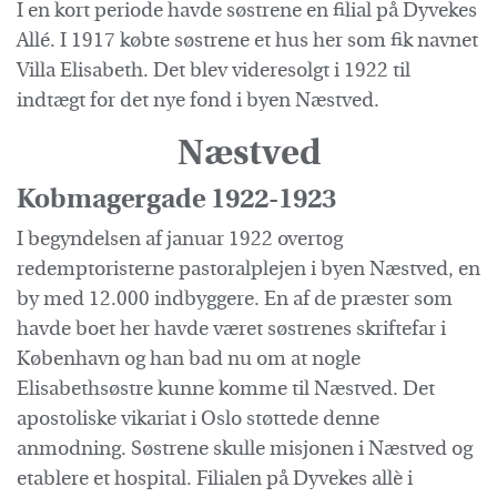
I en kort periode havde søstrene en filial på Dyvekes
Allé. I 1917 købte søstrene et hus her som fik navnet
Villa Elisabeth. Det blev videresolgt i 1922 til
indtægt for det nye fond i byen Næstved.
Næstved
Kobmagergade 1922-1923
I begyndelsen af januar 1922 overtog
redemptoristerne pastoralplejen i byen Næstved, en
by med 12.000 indbyggere. En af de præster som
havde boet her havde været søstrenes skriftefar i
København og han bad nu om at nogle
Elisabethsøstre kunne komme til Næstved. Det
apostoliske vikariat i Oslo støttede denne
anmodning. Søstrene skulle misjonen i Næstved og
etablere et hospital. Filialen på Dyvekes allè i