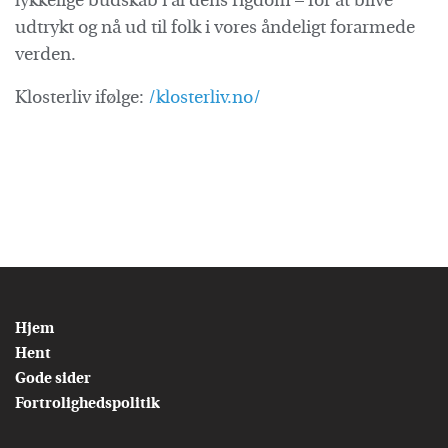
lykkelige budskab i al dens rigdom – for at blive
udtrykt og nå ud til folk i vores åndeligt forarmede
verden.
Klosterliv ifølge:
/klosterliv.no/
Hjem
Hent
Gode sider
Fortrolighedspolitik