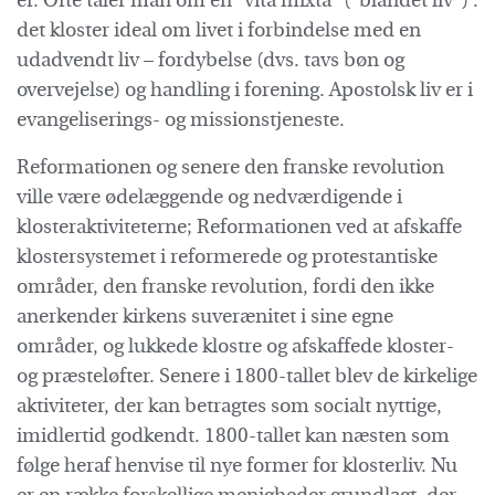
er. Ofte taler man om en “vita mixta” (“blandet liv”) :
det kloster ideal om livet i forbindelse med en
udadvendt liv – fordybelse (dvs. tavs bøn og
overvejelse) og handling i forening. Apostolsk liv er i
evangeliserings- og missionstjeneste.
Reformationen og senere den franske revolution
ville være ødelæggende og nedværdigende i
klosteraktiviteterne; Reformationen ved at afskaffe
klostersystemet i reformerede og protestantiske
områder, den franske revolution, fordi den ikke
anerkender kirkens suverænitet i sine egne
områder, og lukkede klostre og afskaffede kloster-
og præsteløfter. Senere i 1800-tallet blev de kirkelige
aktiviteter, der kan betragtes som socialt nyttige,
imidlertid godkendt. 1800-tallet kan næsten som
følge heraf henvise til nye former for klosterliv. Nu