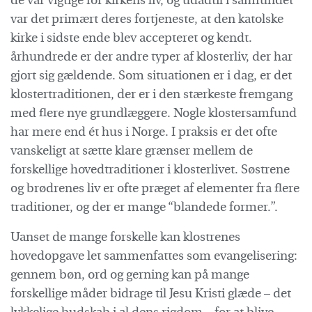
de var vigtige for kirkens liv, og udadtil i samfundet
var det primært deres fortjeneste, at den katolske
kirke i sidste ende blev accepteret og kendt.
århundrede er der andre typer af klosterliv, der har
gjort sig gældende. Som situationen er i dag, er det
klostertraditionen, der er i den stærkeste fremgang
med flere nye grundlæggere. Nogle klostersamfund
har mere end ét hus i Norge. I praksis er det ofte
vanskeligt at sætte klare grænser mellem de
forskellige hovedtraditioner i klosterlivet. Søstrene
og brødrenes liv er ofte præget af elementer fra flere
traditioner, og der er mange “blandede former.”.
Uanset de mange forskelle kan klostrenes
hovedopgave let sammenfattes som evangelisering:
gennem bøn, ord og gerning kan på mange
forskellige måder bidrage til Jesu Kristi glæde – det