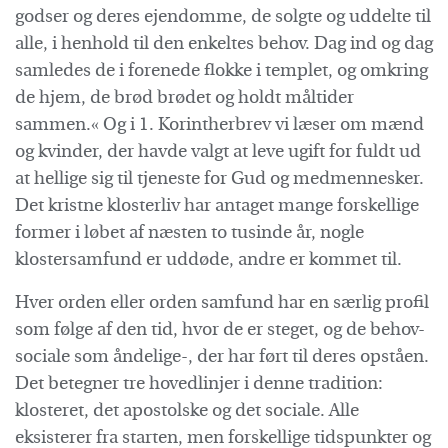
godser og deres ejendomme, de solgte og uddelte til
alle, i henhold til den enkeltes behov. Dag ind og dag
samledes de i forenede flokke i templet, og omkring
de hjem, de brød brødet og holdt måltider
sammen.« Og i 1. Korintherbrev vi læser om mænd
og kvinder, der havde valgt at leve ugift for fuldt ud
at hellige sig til tjeneste for Gud og medmennesker.
Det kristne klosterliv har antaget mange forskellige
former i løbet af næsten to tusinde år, nogle
klostersamfund er uddøde, andre er kommet til.
Hver orden eller orden samfund har en særlig profil
som følge af den tid, hvor de er steget, og de behov-
sociale som åndelige-, der har ført til deres opståen.
Det betegner tre hovedlinjer i denne tradition:
klosteret, det apostolske og det sociale. Alle
eksisterer fra starten, men forskellige tidspunkter og