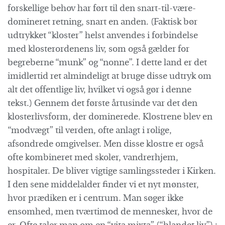
forskellige behov har ført til den snart-til-være-
domineret retning, snart en anden. (Faktisk bør
udtrykket “kloster” helst anvendes i forbindelse
med klosterordenens liv, som også gælder for
begreberne “munk” og “nonne”. I dette land er det
imidlertid ret almindeligt at bruge disse udtryk om
alt det offentlige liv, hvilket vi også gør i denne
tekst.) Gennem det første årtusinde var det den
klosterlivsform, der dominerede. Klostrene blev en
“modvægt” til verden, ofte anlagt i rolige,
afsondrede omgivelser. Men disse klostre er også
ofte kombineret med skoler, vandrerhjem,
hospitaler. De bliver vigtige samlingssteder i Kirken.
I den sene middelalder finder vi et nyt mønster,
hvor prædiken er i centrum. Man søger ikke
ensomhed, men tværtimod de mennesker, hvor de