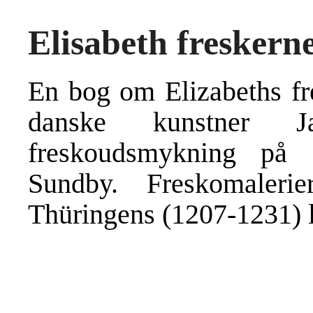
Elisabeth freskern
En bog om Elizabeths f
danske kunstner Ja
freskoudsmykning på 
Sundby. Freskomalerie
Thüringens (1207-1231) l